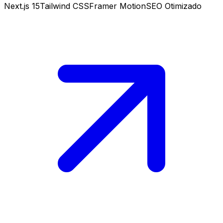
Next.js 15
Tailwind CSS
Framer Motion
SEO Otimizado