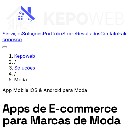
Serviços
Soluções
Portfólio
Sobre
Resultados
Contato
Fale
conosco
Kepoweb
/
Soluções
/
Moda
App Mobile iOS & Android
para
Moda
Apps de E-commerce
para Marcas de Moda