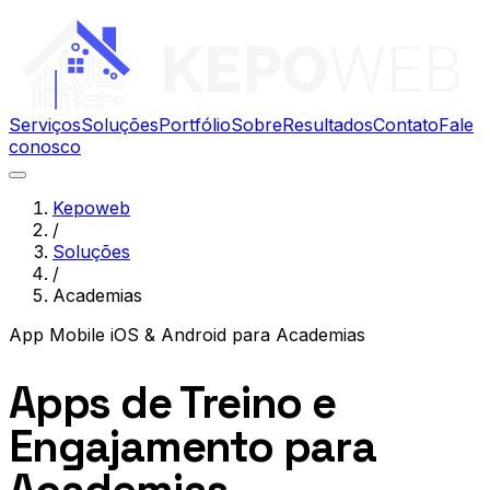
Serviços
Soluções
Portfólio
Sobre
Resultados
Contato
Fale
conosco
Kepoweb
/
Soluções
/
Academias
App Mobile iOS & Android
para
Academias
Apps de Treino e
Engajamento para