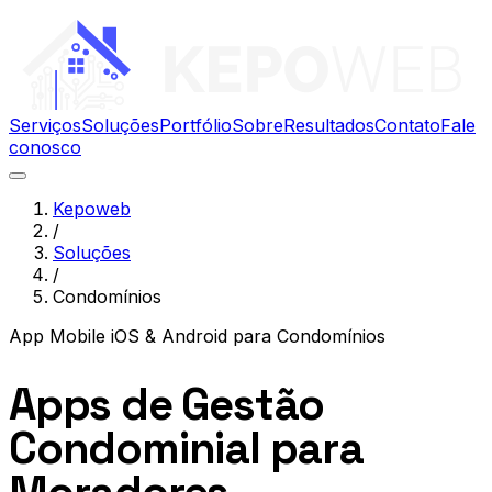
Serviços
Soluções
Portfólio
Sobre
Resultados
Contato
Fale
conosco
Kepoweb
/
Soluções
/
Condomínios
App Mobile iOS & Android
para
Condomínios
Apps de Gestão
Condominial para