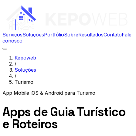
Serviços
Soluções
Portfólio
Sobre
Resultados
Contato
Fale
conosco
Kepoweb
/
Soluções
/
Turismo
App Mobile iOS & Android
para
Turismo
Apps de Guia Turístico
e Roteiros