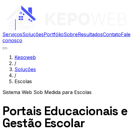
Serviços
Soluções
Portfólio
Sobre
Resultados
Contato
Fale
conosco
Kepoweb
/
Soluções
/
Escolas
Sistema Web Sob Medida
para
Escolas
Portais Educacionais e
Gestão Escolar