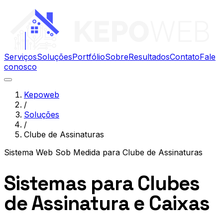
Serviços
Soluções
Portfólio
Sobre
Resultados
Contato
Fale
conosco
Kepoweb
/
Soluções
/
Clube de Assinaturas
Sistema Web Sob Medida
para
Clube de Assinaturas
Sistemas para Clubes
de Assinatura e Caixas