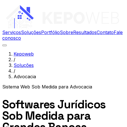
Serviços
Soluções
Portfólio
Sobre
Resultados
Contato
Fale
conosco
Kepoweb
/
Soluções
/
Advocacia
Sistema Web Sob Medida
para
Advocacia
Softwares Jurídicos
Sob Medida para