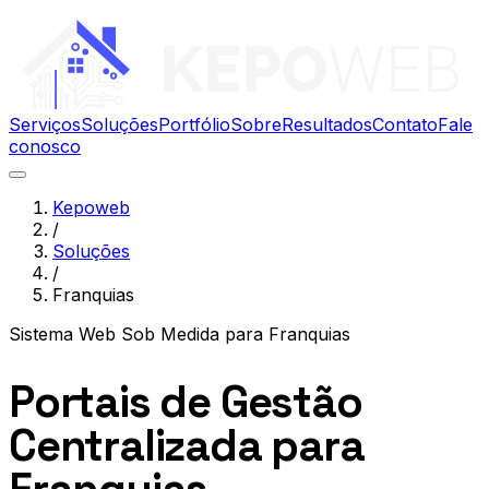
Serviços
Soluções
Portfólio
Sobre
Resultados
Contato
Fale
conosco
Kepoweb
/
Soluções
/
Franquias
Sistema Web Sob Medida
para
Franquias
Portais de Gestão
Centralizada para