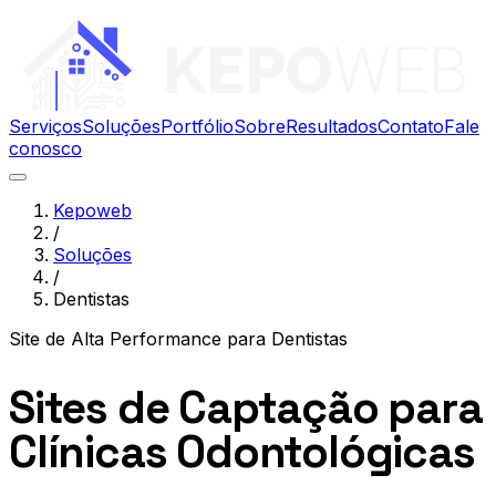
Serviços
Soluções
Portfólio
Sobre
Resultados
Contato
Fale
conosco
Kepoweb
/
Soluções
/
Dentistas
Site de Alta Performance
para
Dentistas
Sites de Captação para
Clínicas Odontológicas