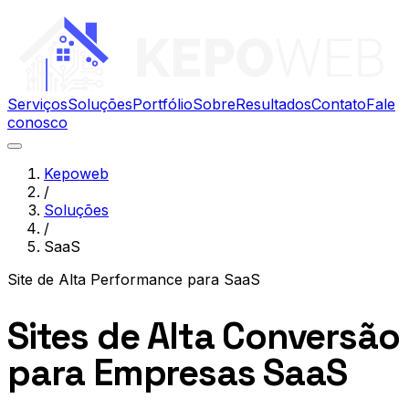
Serviços
Soluções
Portfólio
Sobre
Resultados
Contato
Fale
conosco
Kepoweb
/
Soluções
/
SaaS
Site de Alta Performance
para
SaaS
Sites de Alta Conversão
para Empresas SaaS