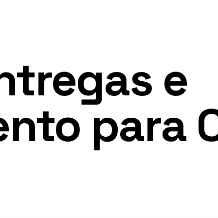
ntregas e
nto para 
s