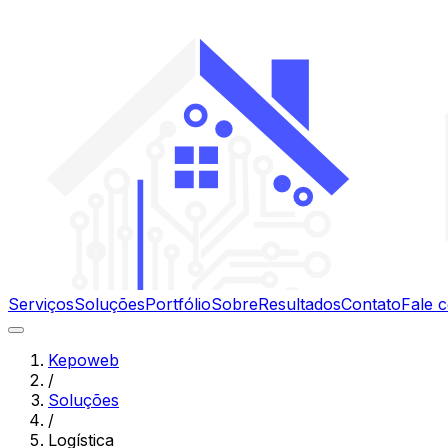
Serviços
Soluções
Portfólio
Sobre
Resultados
Contato
Fale 
Kepoweb
/
Soluções
/
Logística