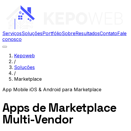
Serviços
Soluções
Portfólio
Sobre
Resultados
Contato
Fale
conosco
Kepoweb
/
Soluções
/
Marketplace
App Mobile iOS & Android
para
Marketplace
Apps de Marketplace
Multi-Vendor