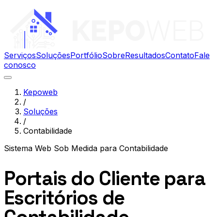
Serviços
Soluções
Portfólio
Sobre
Resultados
Contato
Fale
conosco
Kepoweb
/
Soluções
/
Contabilidade
Sistema Web Sob Medida
para
Contabilidade
Portais do Cliente para
Escritórios de