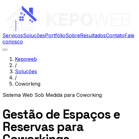
Serviços
Soluções
Portfólio
Sobre
Resultados
Contato
Fale
conosco
Kepoweb
/
Soluções
/
Coworking
Sistema Web Sob Medida
para
Coworking
Gestão de Espaços e
Reservas para