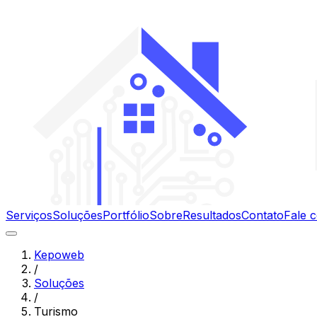
Serviços
Soluções
Portfólio
Sobre
Resultados
Contato
Fale 
Kepoweb
/
Soluções
/
Turismo