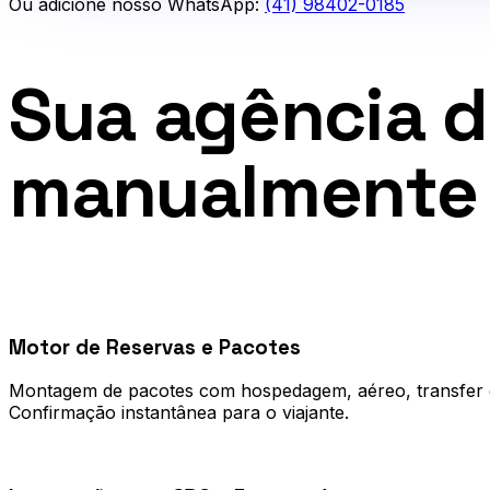
Ou adicione nosso WhatsApp:
(41) 98402-0185
Sua agência 
manualmente 
0
1
Motor de Reservas e Pacotes
Montagem de pacotes com hospedagem, aéreo, transfer e 
Confirmação instantânea para o viajante.
0
2