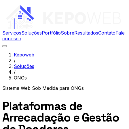
Serviços
Soluções
Portfólio
Sobre
Resultados
Contato
Fale
conosco
Kepoweb
/
Soluções
/
ONGs
Sistema Web Sob Medida
para
ONGs
Plataformas de
Arrecadação e Gestão