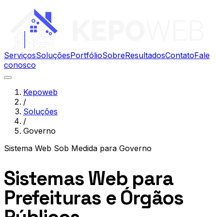
Serviços
Soluções
Portfólio
Sobre
Resultados
Contato
Fale
conosco
Kepoweb
/
Soluções
/
Governo
Sistema Web Sob Medida
para
Governo
Sistemas Web para
Prefeituras e Órgãos