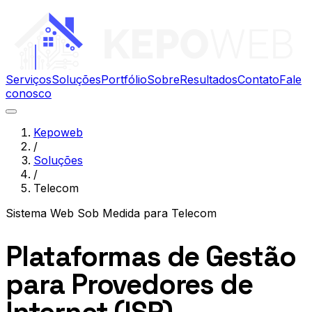
Serviços
Soluções
Portfólio
Sobre
Resultados
Contato
Fale
conosco
Kepoweb
/
Soluções
/
Telecom
Sistema Web Sob Medida
para
Telecom
Plataformas de Gestão
para Provedores de