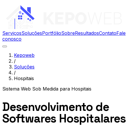
Serviços
Soluções
Portfólio
Sobre
Resultados
Contato
Fale
conosco
Kepoweb
/
Soluções
/
Hospitais
Sistema Web Sob Medida
para
Hospitais
Desenvolvimento de
Softwares Hospitalares