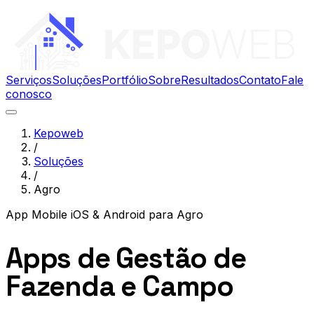
Serviços
Soluções
Portfólio
Sobre
Resultados
Contato
Fale
conosco
Kepoweb
/
Soluções
/
Agro
App Mobile iOS & Android
para
Agro
Apps de Gestão de
Fazenda e Campo