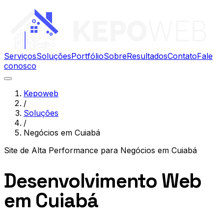
Serviços
Soluções
Portfólio
Sobre
Resultados
Contato
Fale
conosco
Kepoweb
/
Soluções
/
Negócios em Cuiabá
Site de Alta Performance
para
Negócios em Cuiabá
Desenvolvimento Web
em Cuiabá